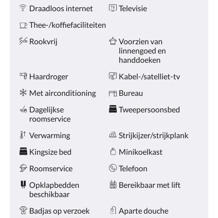
Voorzieningen
de
Draadloos internet
Televisie
knoppen
volgende
Thee-/koffiefaciliteiten
of
vorige.
Rookvrij
Voorzien van
linnengoed en
handdoeken
Haardroger
Kabel-/satelliet-tv
Met airconditioning
Bureau
Dagelijkse
Tweepersoonsbed
roomservice
Verwarming
Strijkijzer/strijkplank
Kingsize bed
Minikoelkast
Roomservice
Telefoon
Opklapbedden
Bereikbaar met lift
beschikbaar
Badjas op verzoek
Aparte douche