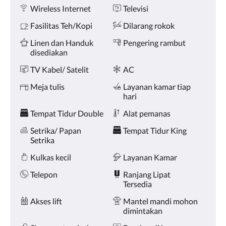
Fasilitas
dan
Wireless Internet
Televisi
sebelumnya.
Fasilitas Teh/Kopi
Dilarang rokok
Linen dan Handuk
Pengering rambut
disediakan
TV Kabel/ Satelit
AC
Meja tulis
Layanan kamar tiap
hari
Tempat Tidur Double
Alat pemanas
Setrika/ Papan
Tempat Tidur King
Setrika
Kulkas kecil
Layanan Kamar
Telepon
Ranjang Lipat
Tersedia
Akses lift
Mantel mandi mohon
dimintakan