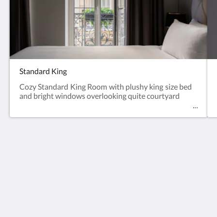
Standard King
Cozy Standard King Room with plushy king size bed
and bright windows overlooking quite courtyard
Europe Hotel Tashkent
Shohjahon street 58
100100
Uzbekistan
+998 55 508 00 20