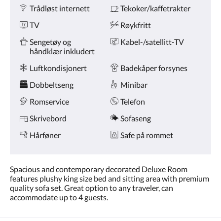
Fasiliteter
knappene
Trådløst internett
Tekoker/kaffetrakter
for
nest/forrige.
TV
Røykfritt
Sengetøy og
Kabel-/satellitt-TV
håndklær inkludert
Luftkondisjonert
Badekåper forsynes
Dobbeltseng
Minibar
Romservice
Telefon
Skrivebord
Sofaseng
Hårføner
Safe på rommet
Spacious and contemporary decorated Deluxe Room
features plushy king size bed and sitting area with premium
quality sofa set. Great option to any traveler, can
accommodate up to 4 guests.