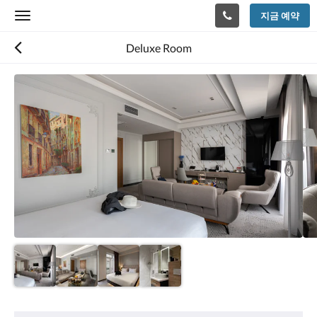
지금 예약
Toggle
navigation
Deluxe Room
다
음
은
회
전
식
입
니
다.
이
미
지
를
탐
색
하
려
편
면
의