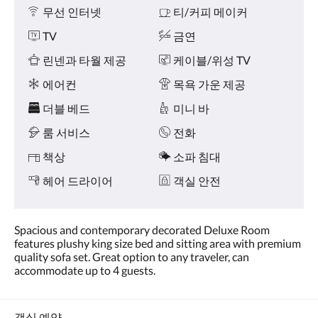
왼
시
무선 인터넷
티/커피 메이커
쪽
설
또
TV
금연
는
오
린넨과 타월 제공
케이블/위성 TV
른
에어컨
목욕 가운 제공
쪽
으
더블 베드
미니 바
로
넘
룸 서비스
전화
기
거
책상
소파 침대
나,
다
헤어 드라이어
객실 안전
음
및
이
Spacious and contemporary decorated Deluxe Room
전
features plushy king size bed and sitting area with premium
버
quality sofa set. Great option to any traveler, can
튼
accommodate up to 4 guests.
을
누
르
세
객실 예약