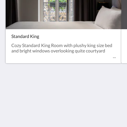
Standard King
Cozy Standard King Room with plushy king size bed
and bright windows overlooking quite courtyard
Europe Hotel Tashkent
Shohjahon street 58
100100
Uzbekistan
+998 55 508 00 20
book@europehotel.uz