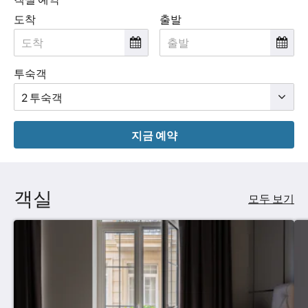
요.
도착
출발
투숙객
지금 예약
객실
모두 보기