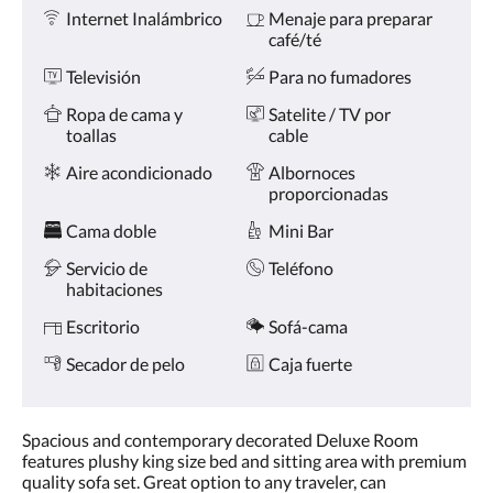
Comodidades
la
Internet Inalámbrico
Menaje para preparar
derecha,
café/té
o
pulse
Televisión
Para no fumadores
los
botones
Ropa de cama y
Satelite / TV por
siguiente
toallas
cable
y
Aire acondicionado
Albornoces
anterior.
proporcionadas
Cama doble
Mini Bar
Servicio de
Teléfono
habitaciones
Escritorio
Sofá-cama
Secador de pelo
Caja fuerte
Spacious and contemporary decorated Deluxe Room
features plushy king size bed and sitting area with premium
quality sofa set. Great option to any traveler, can