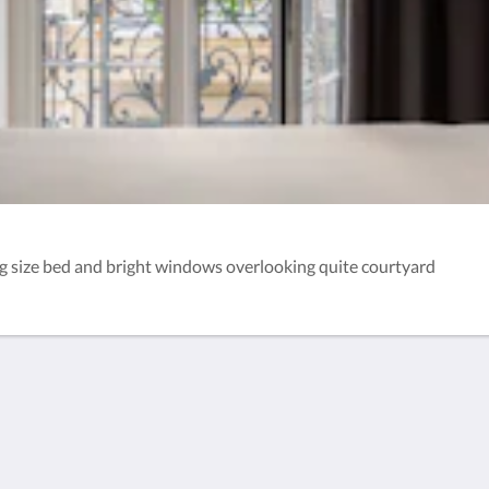
 size bed and bright windows overlooking quite courtyard
Lisää
Policies
Ota yhteyttä