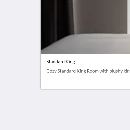
Standard King
Cozy Standard King Room with plushy king
Europe Hotel Tashkent
Shohjahon street 58
100100