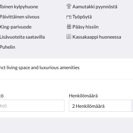
Toinen kylpyhuone
Aamutakki pyynnöstä
Päivittäinen siivous
Työpöytä
King-parivuode
Pääsy hissiin
Lisävuoteita saatavilla
Kassakaappi huoneessa
Puhelin
inct living space and luxurious amenities
tö
Henkilömäärä