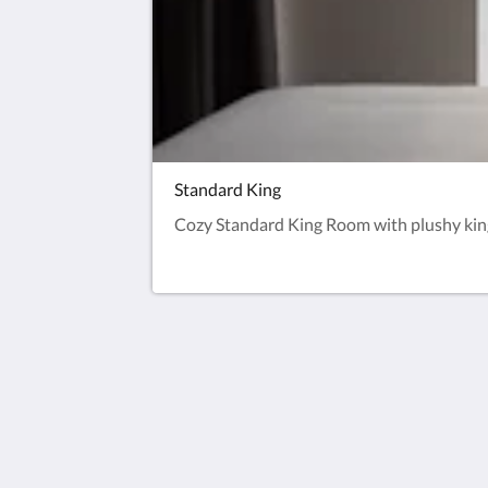
Standard King
Cozy Standard King Room with plushy king
Europe Hotel Tashkent
Shohjahon street 58
100100
Uzbekistan
+998 55 508 00 20