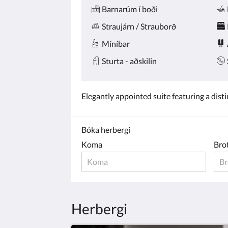
Barnarúm í boði
Straujárn / Strauborð
Míníbar
Sturta - aðskilin
Elegantly appointed suite featuring a dist
Bóka herbergi
Koma
Bro
Herbergi