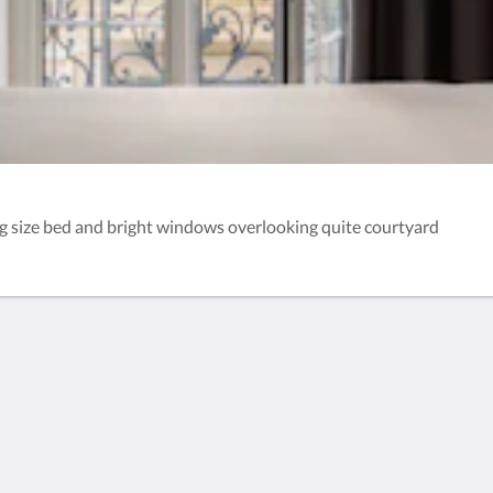
 size bed and bright windows overlooking quite courtyard
Meira
Policies
Hafa samband
GDS Codes
Gallerí
Managed by Seneca