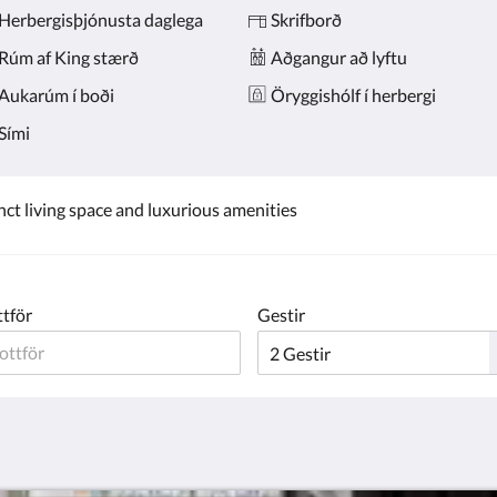
Herbergisþjónusta daglega
Skrifborð
Rúm af King stærð
Aðgangur að lyftu
Aukarúm í boði
Öryggishólf í herbergi
Sími
inct living space and luxurious amenities
ttför
Gestir