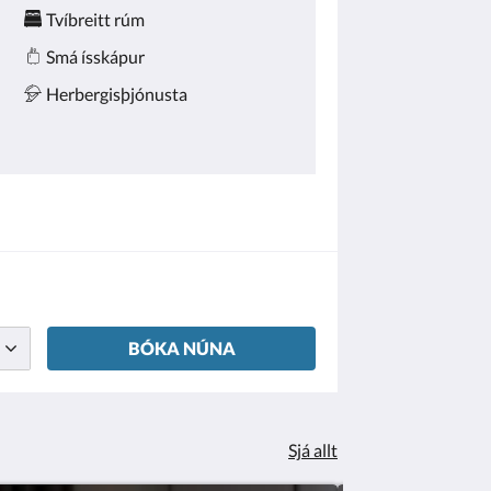
Tvíbreitt rúm
Smá ísskápur
Herbergisþjónusta
BÓKA NÚNA
Sjá allt