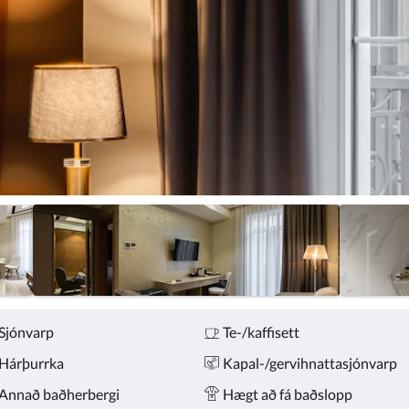
Sjónvarp
Te-/kaffisett
Hárþurrka
Kapal-/gervihnattasjónvarp
Annað baðherbergi
Hægt að fá baðslopp