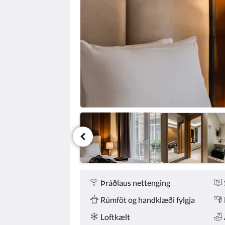
smella
á
næsta
eða
fyrri
hnappana.
Þægindi
Þráðlaus nettenging
Rúmföt og handklæði fylgja
Loftkælt