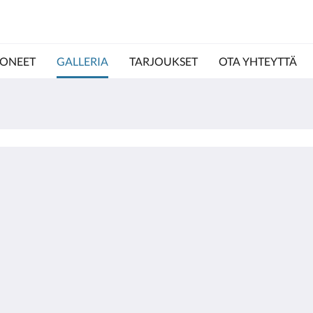
ONEET
GALLERIA
TARJOUKSET
OTA YHTEYTTÄ
Lisää
Policies
Ota yhteyttä
GDS Codes
Galleria
Managed by Seneca