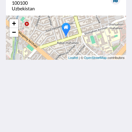
100100
Uzbekistan
+
−
Leaflet
| ©
OpenStreetMap
contributors
Europe Hotel Tashkent
Shohjahon street 58
100100
Uzbekistan
+998 55 508 00 20
book@europehotel.uz