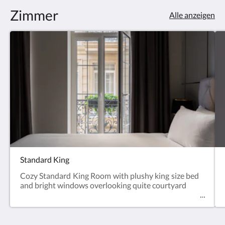
sich
Zimmer
die
Alle anzeigen
Bilder
anzusehen.
Standard King
Cozy Standard King Room with plushy king size bed
and bright windows overlooking quite courtyard